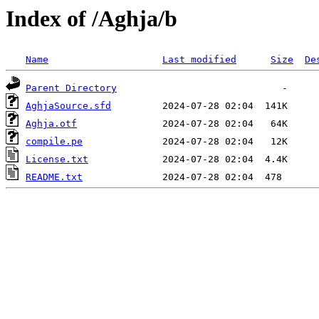
Index of /Aghja/b
Name
Last modified
Size
De
Parent Directory
AghjaSource.sfd
Aghja.otf
compile.pe
License.txt
README.txt